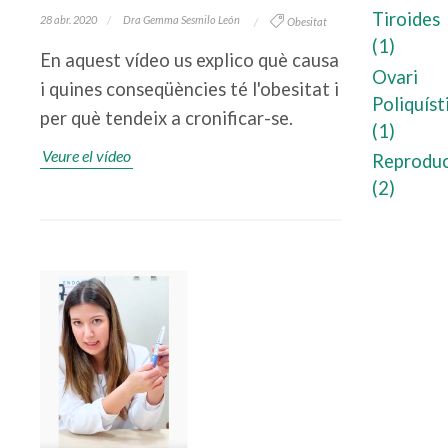
Tiroides
28 abr. 2020
Dra Gemma Sesmilo León
Obesitat
(1)
En aquest vídeo us explico què causa
Ovari
i quines conseqüències té l'obesitat i
Poliquíst
per què tendeix a cronificar-se.
(1)
Veure el vídeo
Reproduc
(2)