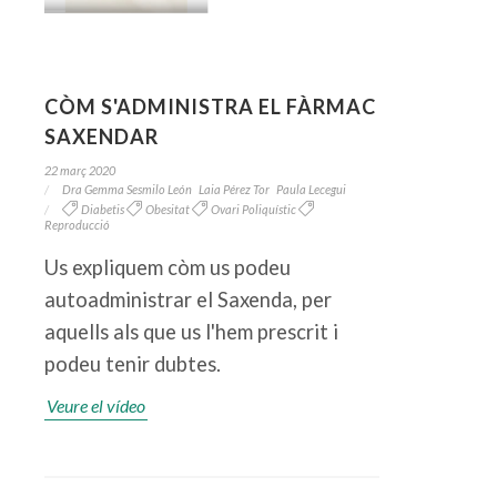
CÒM S'ADMINISTRA EL FÀRMAC
SAXENDAR
22 març 2020
Dra Gemma Sesmilo León
Laia Pérez Tor
Paula Lecegui
Diabetis
Obesitat
Ovari Poliquístic
Reproducció
Us expliquem còm us podeu
autoadministrar el Saxenda, per
aquells als que us l'hem prescrit i
podeu tenir dubtes.
Veure el vídeo