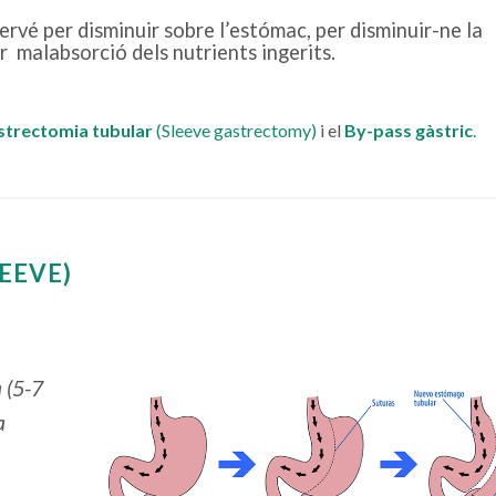
rvé per disminuir sobre l’estómac, per disminuir-ne la
ar malabsorció dels nutrients ingerits.
strectomia tubular
(Sleeve gastrectomy)
i el
By-pass gàstric
.
EEVE)
 (5-7
a