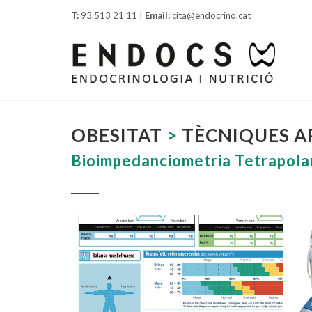
T:
93.513 21 11 |
Email:
cita@endocrino.cat
OBESITAT
>
TÈCNIQUES A
Bioimpedanciometria Tetrapola