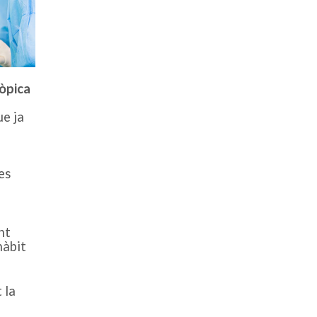
còpica
ue ja
es
nt
hàbit
 la