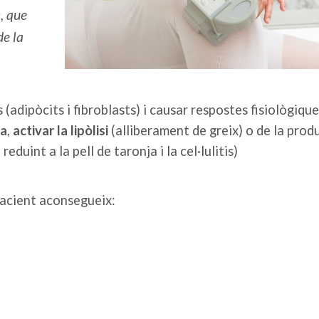
s, que
de la
 (adipòcits i fibroblasts) i causar respostes fisiològiqu
ca
,
activar la lipòlisi
(alliberament de greix) o de la prod
reduint a la pell de taronja i la cel·lulitis)
pacient aconsegueix: