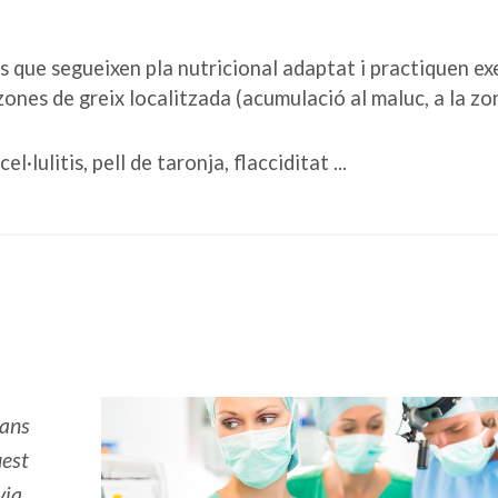
que segueixen pla nutricional adaptat i practiquen exe
ones de greix localitzada (acumulació al maluc, a la zo
lulitis, pell de taronja, flacciditat ...
ians
uest
via