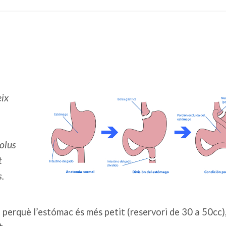
eix
olus
t
s.
perquè l’estómac és més petit (reservori de 30 a 50cc),