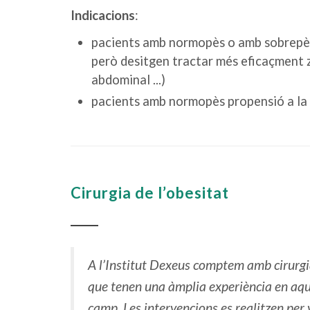
Indicacions
:
pacients amb normopès o amb sobrepès 
però desitgen tractar més eficaçment z
abdominal ...)
pacients amb normopès propensió a la cel·
Cirurgia de l’obesitat
A l’Institut Dexeus comptem amb cirurg
que tenen una àmplia experiència en aq
camp. Les intervencions es realitzen per 