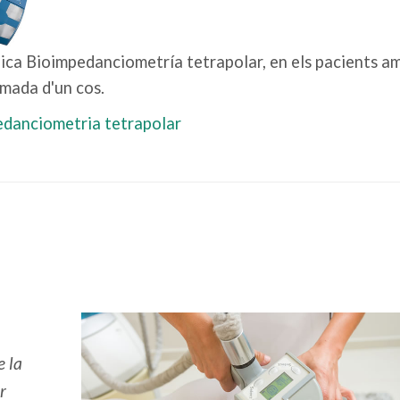
ica Bioimpedanciometría tetrapolar, en els pacients a
imada d'un cos.
danciometria tetrapolar
e la
r