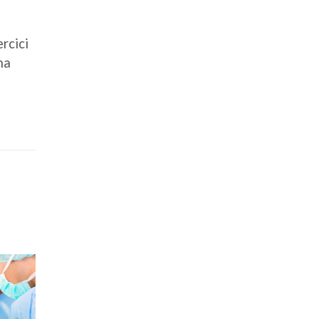
rcici
na