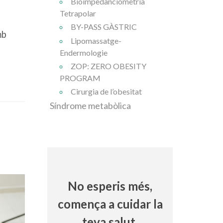
Bioimpedanciometria
Tetrapolar
BY-PASS GÀSTRIC
mb
Lipomassatge-
Endermologie
ZOP: ZERO OBESITY
PROGRAM
Cirurgia de l’obesitat
Síndrome metabòlica
No esperis més,
comença a cuidar la
teva salut.