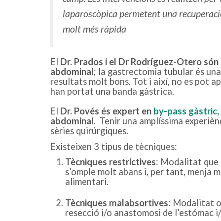
laparoscòpica permetent una recuperaci
molt més ràpida
El
Dr. Prados i el Dr Rodríguez-Otero són
abdominal
; la gastrectomia tubular és una
resultats molt bons. Tot i així, no es pot 
han portat una banda gàstrica.
El
Dr. Povés és expert en
by-pass gàstric
,
abdominal
. Tenir una amplíssima experièn
sèries quirúrgiques.
Existeixen 3 tipus de tècniques:
Tècniques restrictives
: Modalitat que 
s’omple molt abans i, per tant, menja m
alimentari.
Tècniques malabsortives
: Modalitat o
resecció i/o anastomosi de l’estómac i/o