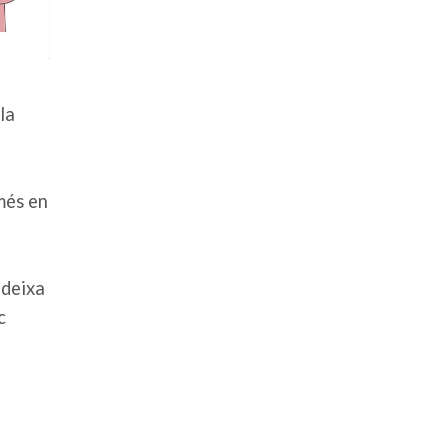
la
més en
 deixa
c