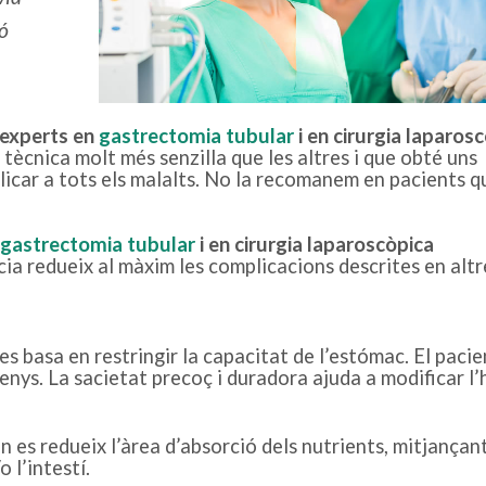
ó
 experts en
gastrectomia tubular
i en cirurgia laparos
 tècnica molt més senzilla que les altres i que obté uns
aplicar a tots els malalts. No la recomanem en pacients q
gastrectomia tubular
i en cirurgia laparoscòpica
cia redueix al màxim les complicacions descrites en altr
es basa en restringir la capacitat de l’estómac. El pacie
enys. La sacietat precoç i duradora ajuda a modificar l’
n es redueix l’àrea d’absorció dels nutrients, mitjançant
 l’intestí.