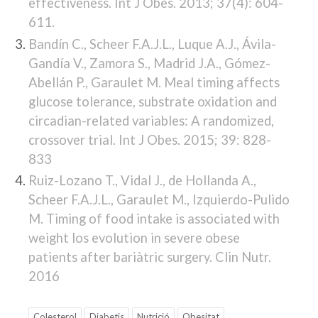
effectiveness. Int J Obes. 2013; 37(4): 604-
611.
Bandín C., Scheer F.A.J.L., Luque A.J., Ávila-
Gandía V., Zamora S., Madrid J.A., Gómez-
Abellán P., Garaulet M. Meal timing affects
glucose tolerance, substrate oxidation and
circadian-related variables: A randomized,
crossover trial. Int J Obes. 2015; 39: 828-
833
Ruiz-Lozano T., Vidal J., de Hollanda A.,
Scheer F.A.J.L., Garaulet M., Izquierdo-Pulido
M. Timing of food intake is associated with
weight los evolution in severe obese
patients after bariàtric surgery. Clin Nutr.
2016
Colesterol
Diabetis
Nutrició
Obesitat