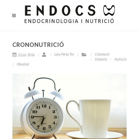
CRONONUTRICIÓ
Laia Pérez Tor
Colesterol
22 jul. 2016
Diabetis
Nutrició
Obesitat