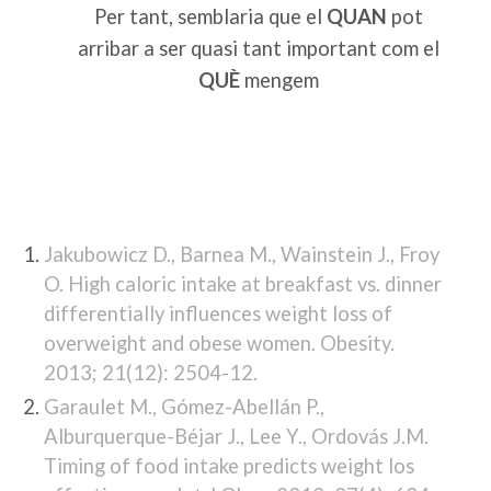
Per tant, semblaria que el
QUAN
pot
arribar a ser quasi tant important com el
QUÈ
mengem
Jakubowicz D., Barnea M., Wainstein J., Froy
O. High caloric intake at breakfast vs. dinner
differentially influences weight loss of
overweight and obese women. Obesity.
2013; 21(12): 2504-12.
Garaulet M., Gómez-Abellán P.,
Alburquerque-Béjar J., Lee Y., Ordovás J.M.
Timing of food intake predicts weight los