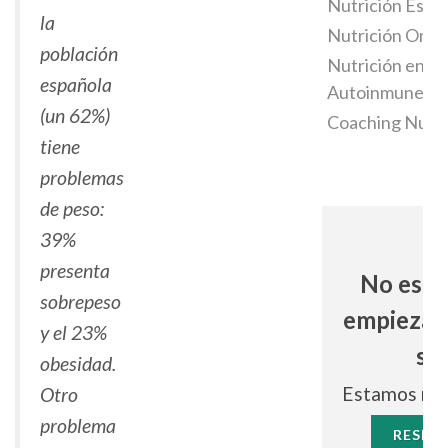
Nutrición Espec
la
Nutrición Onco
población
Nutrición en 
española
Autoinmunes
(un 62%)
Coaching Nutri
tiene
problemas
de peso:
39%
presenta
No espe
sobrepeso
empieza a
y el 23%
sal
obesidad.
Estamos muy 
Otro
problema
RESERV