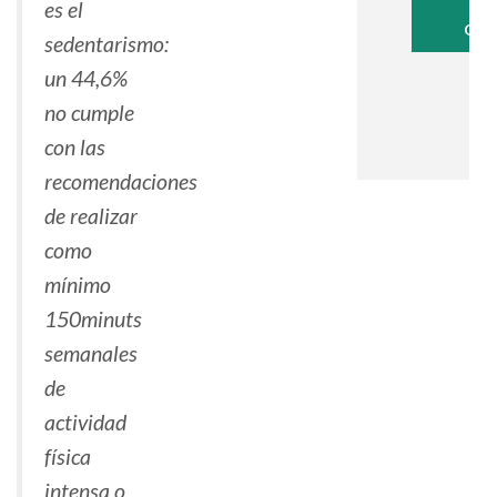
es el
ONL
sedentarismo:
un 44,6%
no cumple
con las
recomendaciones
de realizar
como
mínimo
150minuts
semanales
de
actividad
física
intensa o