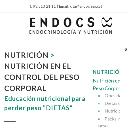
T:
93.513 21 11 |
Email:
cita@endocrino.cat
NUTRICIÓN
>
NUTRICIÓN EN EL
NUTRICIÓN
CONTROL DEL PESO
Nutrición en el 
CORPORAL
Peso Corporal
Obesidad y
Educación nutricional para
Dietas cet
perder peso "DIETAS"
Nutrición y
Packs inten
peso