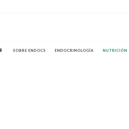
SOBRE ENDOCS
ENDOCRINOLOGÍA
NUTRICIÓN
control del
 sobrepeso
ogénicas
 Anorexia
sivos pérdida de