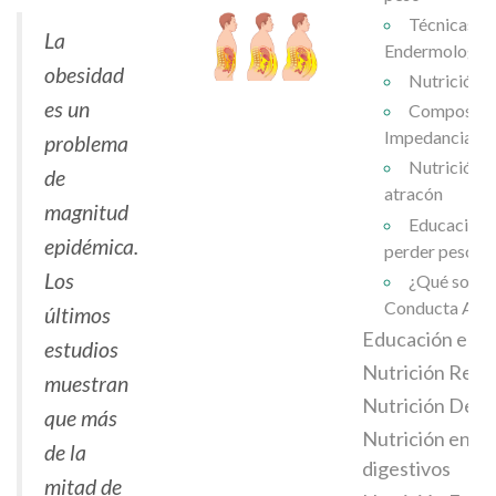
Técnicas: 
La
Endermologie
obesidad
Nutrición y
es un
Composició
Impedancia te
problema
Nutrición y
de
atracón
magnitud
Educación n
epidémica.
perder peso "
Los
¿Qué son lo
Conducta Alim
últimos
Educación en D
estudios
Nutrición Repr
muestran
Nutrición Depo
que más
Nutrición en tr
de la
digestivos
mitad de