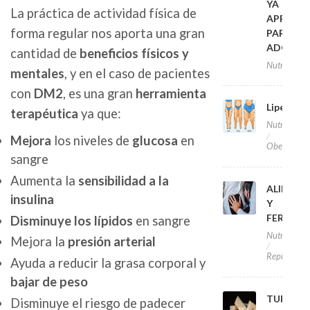
YA
La práctica de actividad física de
APROVA
forma regular nos aporta una gran
PARA
ADOLES
cantidad de
beneficios físicos y
Nutrición
mentales
, y en el caso de pacientes
con
DM2
, es una gran
herramienta
Lipedem
terapéutica
ya que:
Nutrición
Mejora
los niveles de
glucosa
en
Obesidad
sangre
Aumenta la
sensibilidad a la
ALIMEN
insulina
Y
FERTILI
Disminuye los lípidos
en sangre
Nutrición
Mejora la
presión arterial
Reproducc
Ayuda a reducir la grasa corporal y
bajar de peso
TURRON
Disminuye el riesgo de padecer