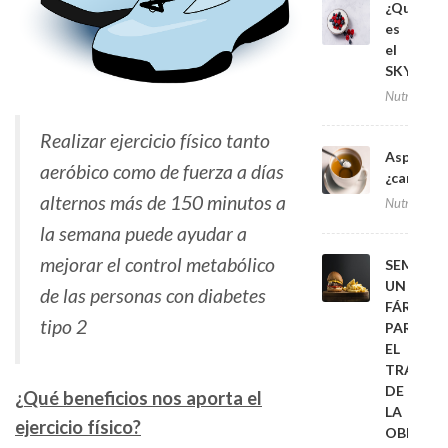
¿Qué
es
el
SKYR?
Nutrición
Realizar ejercicio físico tanto
Aspartam
aeróbico como de fuerza a días
¿cancerí
alternos más de 150 minutos a
Nutrición
la semana puede ayudar a
mejorar el control metabólico
SEMAGLU
UN
de las personas con diabetes
FÁRMAC
tipo 2
PARA
EL
TRATAM
DE
¿Qué beneficios nos aporta el
LA
ejercicio físico?
OBESID