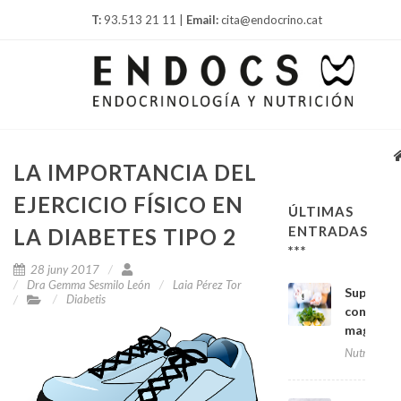
T:
93.513 21 11 |
Email:
cita@endocrino.cat
LA IMPORTANCIA DEL
EJERCICIO FÍSICO EN
ÚLTIMAS
ENTRADAS
LA DIABETES TIPO 2
***
28 juny 2017
Dra Gemma Sesmilo León
Laia Pérez Tor
Suplemen
Diabetis
con
magnesi
Nutrición