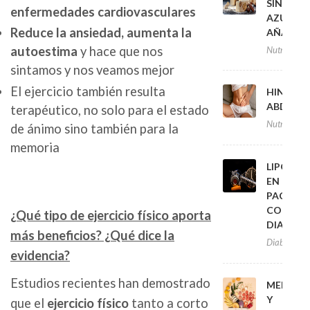
SIN
enfermedades cardiovasculares
AZÚCAR
Reduce la ansiedad, aumenta la
AÑADID
autoestima
y hace que nos
Nutrición
sintamos y nos veamos mejor
El ejercicio también resulta
HINCHA
ABDOMI
terapéutico, no solo para el estado
Nutrición
de ánimo sino también para la
memoria
LIPODIS
EN
PACIENT
CON
¿Qué tipo de ejercicio físico aporta
DIABETE
más beneficios? ¿Qué dice la
Diabetis
evidencia?
Estudios recientes han demostrado
MENOPA
Y
que el
ejercicio físico
tanto a corto