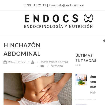
T:
93.513 21 11 |
Email:
cita@endocrino.cat
HINCHAZÓN
ABDOMINAL
ÚLTIMAS
ENTRADAS
Maria Valero Carrera
20 oct. 2022
***
Nutrición
Suplemen
con
magnesi
Nutrición