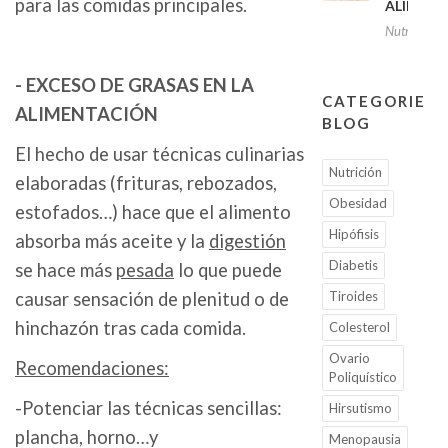
para las comidas principales.
ALIMEN
Nutrición
- EXCESO DE GRASAS EN LA
CATEGORIES
ALIMENTACIÓN
BLOG
El hecho de usar técnicas culinarias
Nutrición
elaboradas (frituras, rebozados,
Obesidad
estofados…) hace que el alimento
Hipófisis
absorba más aceite y la
digestión
Diabetis
se hace más
pesada
lo que puede
Tiroides
causar sensación de plenitud o de
hinchazón tras cada comida.
Colesterol
Ovario
Recomendaciones:
Poliquístico
-Potenciar las técnicas sencillas:
Hirsutismo
plancha, horno…y
Menopausia