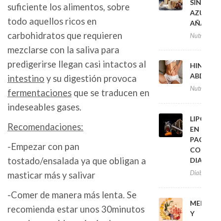
SIN
suficiente los alimentos, sobre
AZÚCAR
todo aquellos ricos en
AÑADID
carbohidratos que requieren
Nutrición
mezclarse con la saliva para
predigerirse llegan casi intactos al
HINCHA
ABDOMI
intestino
y su digestión provoca
Nutrición
fermentaciones
que se traducen en
indeseables gases.
LIPODIS
Recomendaciones:
EN
PACIENT
-Empezar con pan
CON
tostado/ensalada ya que obligan a
DIABETE
Diabetis
masticar más y salivar
-Comer de manera más lenta. Se
MENOPA
recomienda estar unos 30minutos
Y