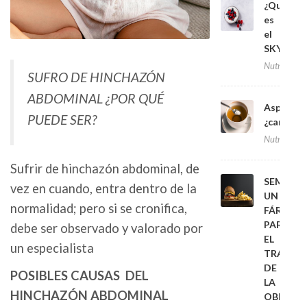
¿Qué
es
el
SKYR?
Nutrición
SUFRO DE HINCHAZÓN
ABDOMINAL ¿POR QUÉ
Aspartam
PUEDE SER?
¿cancerí
Nutrición
Sufrir de hinchazón abdominal, de
SEMAGLU
vez en cuando, entra dentro de la
UN
normalidad; pero si se cronifica,
FÁRMAC
PARA
debe ser observado y valorado por
EL
un especialista
TRATAM
DE
POSIBLES CAUSAS DEL
LA
HINCHAZÓN ABDOMINAL
OBESID