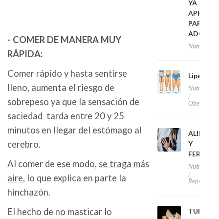
YA
APROVA
PARA
ADOLES
- COMER DE MANERA MUY
Nutrición
RÁPIDA:
Comer rápido y hasta sentirse
Lipedem
lleno, aumenta el riesgo de
Nutrición
sobrepeso ya que la sensación de
Obesidad
saciedad tarda entre 20 y 25
minutos en llegar del estómago al
ALIMEN
cerebro.
Y
FERTILI
Al comer de ese modo,
se traga más
Nutrición
aire
, lo que explica en parte la
Reproducc
hinchazón.
El hecho de no masticar lo
TURRON