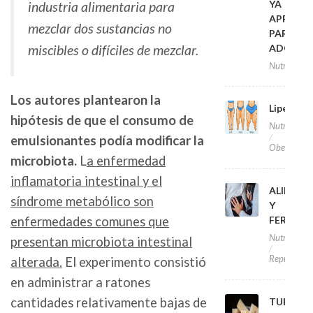
YA
industria alimentaria para
APROVA
mezclar dos sustancias no
PARA
ADOLES
miscibles o difíciles de mezclar.
Nutrición
Los autores plantearon la
Lipedem
hipótesis de que el consumo de
Nutrición
emulsionantes podía modificar la
Obesidad
microbiota.
L
a enfermedad
inflamatoria intestinal y el
ALIMEN
síndrome metabólico son
Y
FERTILI
enfermedades comunes que
Nutrición
presentan microbiota intestinal
Reproducc
alterada.
El experimento consistió
en administrar a ratones
cantidades relativamente bajas de
TURRON