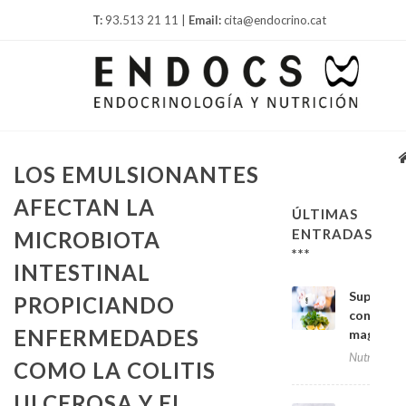
T:
93.513 21 11 |
Email:
cita@endocrino.cat
LOS EMULSIONANTES
AFECTAN LA
ÚLTIMAS
ENTRADAS
MICROBIOTA
***
INTESTINAL
Suplemen
PROPICIANDO
con
ENFERMEDADES
magnesi
Nutrición
COMO LA COLITIS
ULCEROSA Y EL