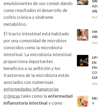
SIN
emulsionantes de uso común dando
AZÚCAR
como resultados el desarrollo de
AÑADID
colitis crónica y síndrome
Nutrición
metabólico.
HINCHA
El tracto intestinal está habitado
ABDOMI
por una comunidad de microbios
Nutrición
conocidos como la microbiota
intestinal. La microbiota intestinal
LIPODIS
proporciona importantes
EN
PACIENT
beneficios a su anfitrión y los
CON
trastornos de la microbiota están
DIABETE
asociados con numerosas
Diabetis
enfermedades inflamatorias
crónicas
tales como la
enfermedad
MENOPA
inflamatoria intestinal
y como
Y